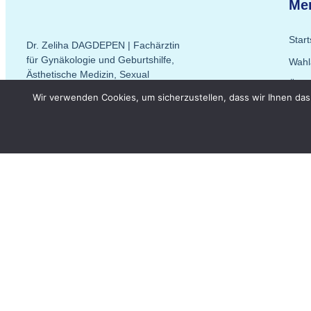
Me
Start
Dr. Zeliha DAGDEPEN | Fachärztin
für Gynäkologie und Geburtshilfe,
Wahl
Ästhetische Medizin, Sexual
Über
Medizin, Vaginismus Therapie
Wir verwenden Cookies, um sicherzustellen, dass wir Ihnen das
Leis
Kont