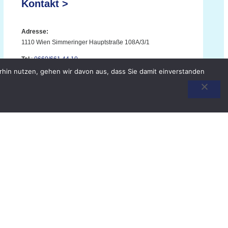
Kontakt >
Adresse:
1110 Wien Simmeringer Hauptstraße 108A/3/1
T
el.
:
0660/661 44 10
M
obil:
0699/119 85 210
rhin nutzen, gehen wir davon aus, dass Sie damit einverstanden
Öffnungszeiten:
Mo + Mi: 09:00-17:00 | Fr: 15:00-18:00
Termin vereinbaren
Wegbeschreibung